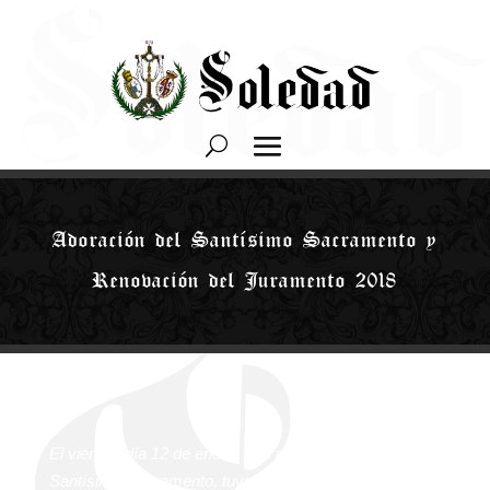
Adoración del Santísimo Sacramento y
Renovación del Juramento 2018
El v
iernes
día 12 de enero, tras el
acto de
Adoración al
Santísimo Sacramento,
tuvo lugar
la renovación