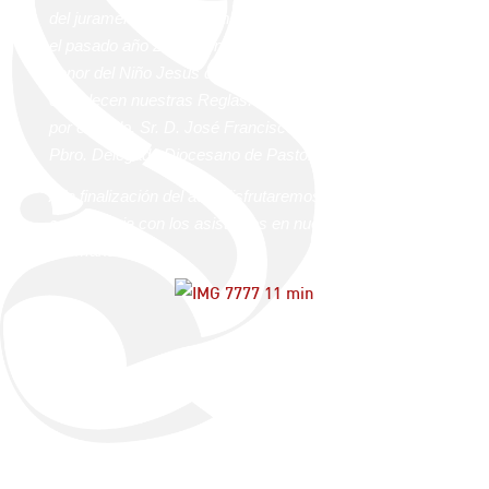
del
juramento de
22
hermanos que cumplieron 14 años
el pasado año 2017,
con motivo de
la
Función en
honor del Niño Jesús de Roca-Amador,
tal como
establecen nuestras Reglas.
El acto fue presidido
por
el Rvdo. Sr. D. José Francisco Durán Falcón,
Pbro. Delegado Diocesano de Pastoral Juvenil.
A la finalización del acto disfrutaremos de un rato de
convivencia con los asistentes en nuestra casa
Hermandad.