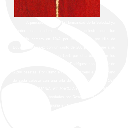
A principios de siglo la Hermandad de la Soledad ya
sacaba una bandera concepcionista celeste que fue
sustituida primero en 1942 por la ejecutada por Hija de
Eduardo Rodríguez con un costo de 200 pesetas, que a su
vez volvió a cambiarse en 1951 por otra bordada en los
talleres de Guillermo Carrasquilla Rodríguez con un valor de
5.200 pesetas. Por último en 1990 se estrenó el actual paño
de seda celeste con una orla de hojilla y el texto
«TOTA
PULCHRA ES, MARIA, ET MACULA ORIGINALIS NON EST
IN TE. MDCCCLIV»
bordados por Rosario Bernardino Díaz.
Fue bendecida esta insignia en la Función Principal de 1990
por el Obispo Auxiliar de Madrid-Alcalá Agustín García-
Gasco. Su dimensión es de 105 centímetros de alto por 88