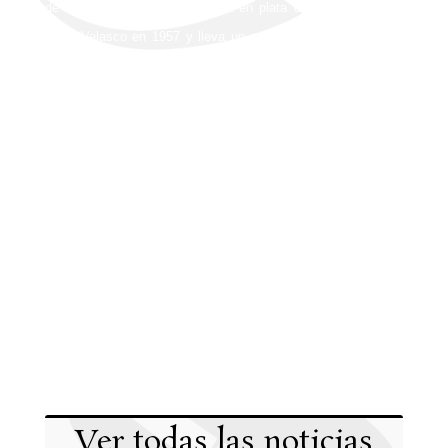
de ancho. El asta fue repujada en plata de ley por Manuel
Seco Velasco en 1957 y lleva un remate en metal plateado
que representa el anagrama de María. Su altura es de 302
centímetros.
Está flanqueada la insignia mariana por una pareja de
faroles procedente de la Hermandad Sacramental, que fueron
restaurados en 1989 en los talleres de Viuda de Villarreal.
Ver todas las noticias