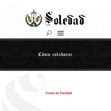
Cómo colaborar
–
Suscribiendo la
Cuota de Caridad
–
Entregando un
donativo