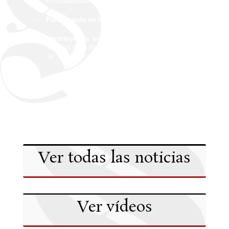
–
Inscribiéndose como
voluntario
–
Participando en las actividades
de la Comisión
–
Instituyendo un legado
a favor de la Comisión de
Caridad de la Hermandad Sacramental de la Soledad
de San Lorenzo en su testamento.
Ver todas las noticias
Ver vídeos