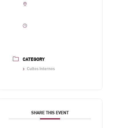
Parroquia San Lorenzo Mártir
Pl. S. Lorenzo, 7, Casco Antiguo,
41002 Sevilla
Opening Hour
10_00 - 12:00, 19:00 - 20:45
CATEGORY
Cultos Internos
SHARE THIS EVENT