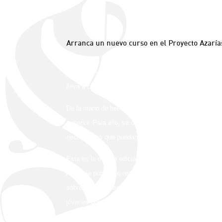
Arranca un nuevo curso en el Proyecto Azarías
Proyecto Azarías ha comenzado un nuevo curso con el 
lleva a cabo nuestra Hermandad de la Soledad.
De la mano de hermanos voluntarios, acompañamos a 
superior. Para ello, se ofrecen clases particulares d
necesidades que puedan demandar sus familias a lo l
Esta es la octava edición de Azarías, un curso muy e
reportaje publicado recientemente por Diario de Sevilla
sobre las primeras universitarias de Proyecto Azarías,
jóvenes que más lo necesitan.