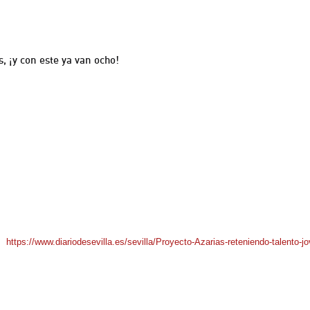
, ¡y con este ya van ocho!
inicio de las clases de apoyo a los alumnos del Polígono Sur de 1º y 2º de 
aquellos estudiantes que con buenos expedientes y ganas de progresar quie
e asignaturas troncales dos veces por semana, clases de inglés, cursos de téc
argo de sus años de formación.
special porque por vez primera tres de nuestras alumnas han conseguido grad
 (
https://www.diariodesevilla.
es/sevilla/Proyecto-Azarias-
reteniendo-talento-j
 tres tituladas que nos llenan de alegría a todos los hermanos de la Soledad y