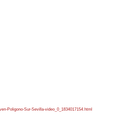
Bachillerato que forman parte de este programa que
ren completar sus estudios y alcanzar una formación
nicas de estudio… e incluso se atienden las posibles
uarse en la Universidad. Os dejamos el enlace del
oven-
Poligono-Sur-Sevilla-video_0_
1834017154.html
)
 nos motivan a seguir trabajando por el futuro de los