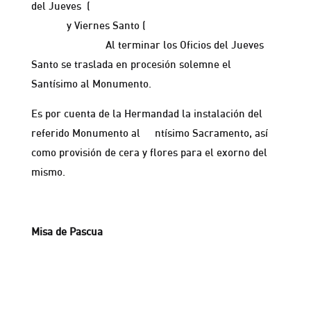
del Jueves (
Misa «In Coena Domini» a las 17:00
horas)
y Viernes Santo (
Oficio de Tinieblas, a
las16,30 horas)
Al terminar los Oficios del Jueves
Santo se traslada en procesión solemne el
Santísimo al Monumento.
Es por cuenta de la Hermandad la instalación del
referido Monumento al
ntísimo Sacramento, así
Sa
como provisión de cera y flores para el exorno del
mismo.
Misa de Pascua
El Domingo de Resurrección, en la misa parroquial
de la una del mediodía, y siguiendo costumbres del
siglo XVII y XVIII celebramos Función solemne de la