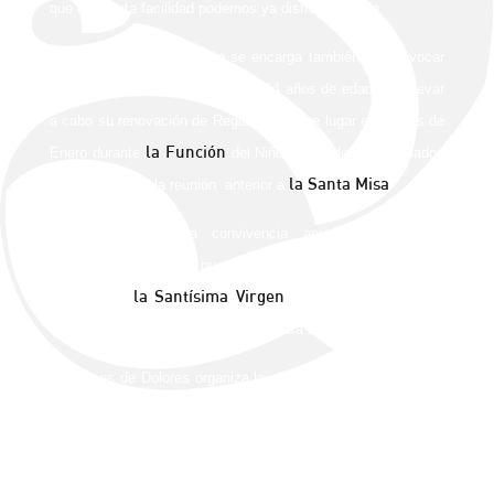
que con tanta facilidad podemos ya disfrutar en ella.
La Comisión de Formación se encarga también de convocar
a los hermanos que cumplen los 14 años de edad para llevar
a cabo su renovación de Reglas que tiene lugar en el mes de
la Función
Enero durante
del Niño Jesús de Roca Amador,
la Santa
Misa
llevando a cabo la reunión anterior a
También realiza una convivencia anual con nuestros
hermanos senior, en la que después de un tiempo de oración
la Santísima
Virgen
y retiro con
nos empapamos de su
experiencia y fidelidad para con nuestra Hermandad.
El viernes de Dolores organiza la entrega de cirios del tramo
3 con nuestros hermanos que por primera vez portarán luz en
su estación de penitencia.