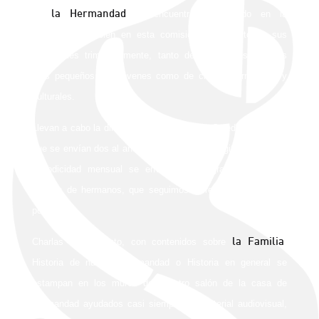
la Hermandad
de
se encuentra encuadrado en la
actualidad, también en esta comisión. Prepara todas sus
actividades trimestralmente, tanto de actividades con los
más pequeños, los jóvenes como de charlas formativas y
culturales.
Llevan a cabo la dirección de los boletines Soledad de papel,
que se envían dos al año y de los boletines digitales que con
periodicidad mensual se envían a una gran cantidad de
correos de hermanos, que seguimos incrementando poco a
poco.
la Familia
Charlas de Adviento, con contenidos sobre
,
Historia de nuestra Hermandad o Historia en general se
estampan en los muros de nuestro salón de la casa de
Hermandad ayudados casi siempre de material audiovisual,