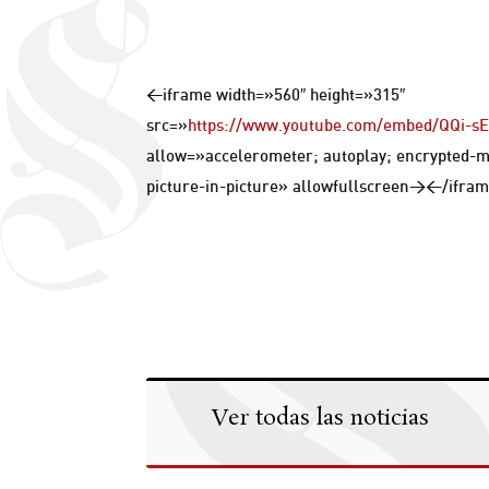
<iframe width=»560″ height=»315″
src=»
https://www.youtube.com/embed/QQi-s
allow=»accelerometer; autoplay; encrypted-m
picture-in-picture» allowfullscreen></ifr
Ver todas las noticias