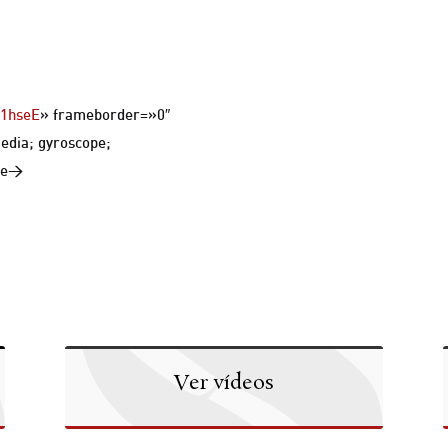
E1hseE
» frameborder=»0″
edia; gyroscope;
ame>
Ver vídeos