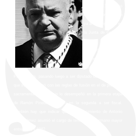
Soledad el 1 de junio
de 1954 ingresando
ya al año siguiente en
la Junta de Gobierno
como diputado,
ocupándose de la
mayordomía en la
primera Mesa de
Pepe Rueda, pasando luego a ser diputado de cultos, cargo
que se transformó con las reglas de fusión en el de promotor
sacramental. Este oficio lo desempeñó en la primera etapa
de Ramón Pineda, pasando en la segunda a ser fiscal.
También hay que indicar que por fallecimiento de Antonio
Petit Gómez asumió el cargo de teniente de hermano mayor
entre 1981 y 1982.