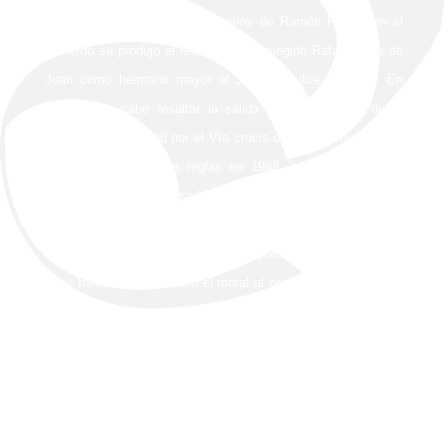
Tras los ocho años reglamentarios de Ramón Pineda en el
gobierno se produjo el relevo, siendo elegido Rafael Riera de
Juan como hermano mayor el 31 de octubre de 1986. En
estos años cabe resaltar la salida la extraordinaria de la
Virgen de la Soledad por el Vía crucis de las hermandades y
la modificación de las reglas en 1988, pero sobre todo la
adquisición de la Casa-Hermandad de la calle Martínez
Montañés 19. Fue reelegido en 1990 pero poco después
enfermó, hasta el punto de no poder presidir los cabildos, y el
dolor físico se agravó con el moral al perder su esposa poco
antes de su desaparición, sucedida el 8 de marzo de 1994.