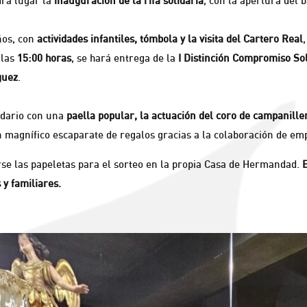
drá lugar la
inauguración de la rifa solidaria
, con la apertura del 
ños, con
actividades infantiles, tómbola y la visita del Cartero Real
 las
15:00 horas
, se hará entrega de la
I Distinción Compromiso Sol
guez
.
idario con una
paella popular, la actuación del coro de campanille
n magnífico escaparate de regalos gracias a la colaboración de e
rse las papeletas para el sorteo en la propia Casa de Hermandad.
y familiares.