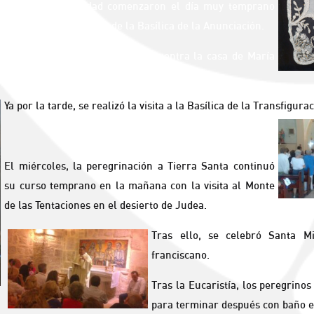
 de nuestra Hermandad comenzaron el día muy temprano
 mañana en una Capilla de la Basílica de la Anunciación.
n a la Basílica en la que se encuentra la casa de María
inos rezaron con gran devoción y recogimiento.
Ya por la tarde, se realizó la visita a la Basílica de la Transfigur
El miércoles, la peregrinación a Tierra Santa continuó
su curso temprano en la mañana con la visita al Monte
de las Tentaciones en el desierto de Judea.
Tras ello, se celebró Santa M
franciscano.
Tras la Eucaristía, los peregrinos
para terminar después con baño e