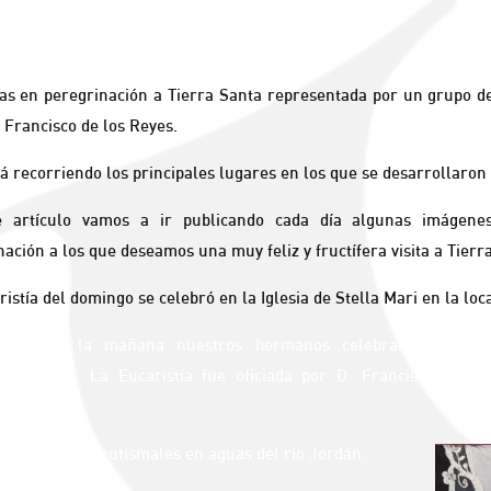
as en peregrinación a Tierra Santa representada por un grupo d
. Francisco de los Reyes.
á recorriendo los principales lugares en los que se desarrollaron 
e artículo vamos a ir publicando cada día algunas imágen
nación a los que deseamos una muy feliz y fructífera visita a Tierr
istía del domingo se celebró en la Iglesia de Stella Mari en la loc
unes, en la mañana nuestros hermanos celebraron la Euca
nturanzas. La Eucaristía fue oficiada por D. Francisco de l
s promesas bautismales en aguas del río Jordán.