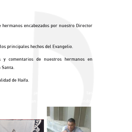
e hermanos encabezados por nuestro Director
los principales hechos del Evangelio.
es y comentarios de nuestros hermanos en
a Santa.
alidad de Haifa.
ristía en los jardines del Monte de las
os Reyes con gran recogimiento y profundos