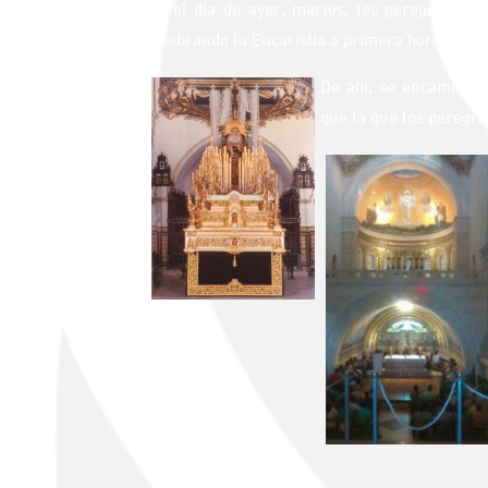
En el día de ayer, martes, los peregrinos
celebrando la Eucaristía a primera hora de la
De ahí, se encaminaro
que la que los peregr