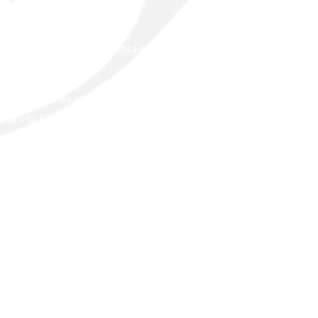
de se conserva la piedra enla que Jesús estuvo
nos visitarios el Santuario de la Visitación de
ebró la Eucaristía.
 Qunram.
o. Vía Crucis que realizan diariamente desde el