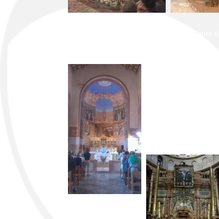
Ya por la tarde, el grupo se dirigió al Monte
orando antes de su prendimiento.
El último día de la Pe
María a su prima Isabe
De ahí, se dirigieron
Por la tarde, asistier
siglo XIV de la misma 