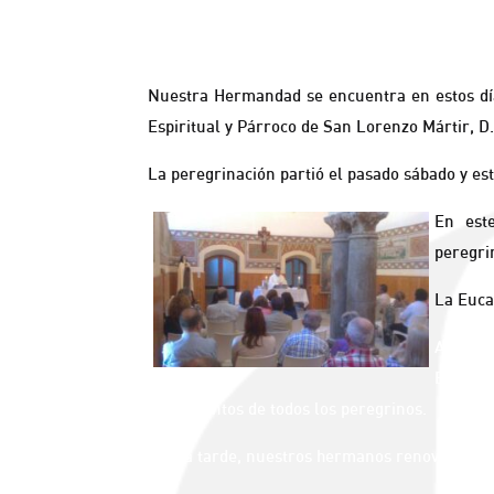
Nuestra Hermandad se encuentra en estos dí
Espiritual y Párroco de San Lorenzo Mártir, D
La peregrinación partió el pasado sábado y est
En est
peregri
La Eucar
Ayer l
Bienave
sentimientos de todos los peregrinos.
Por la tarde, nuestros hermanos renovaron su