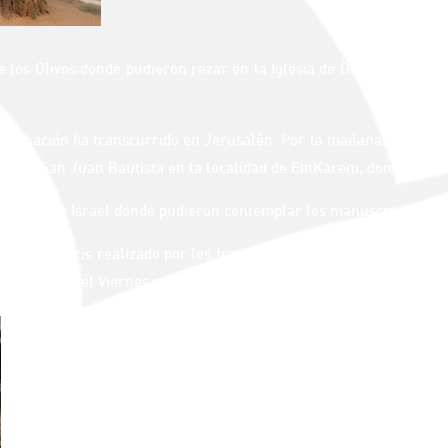
 de los Olivos donde pudieron rezar en la Iglesia de Getsemaní don
regrinación ha transcurrido en Jerusalén. Por la mañana los peregri
l y de San Juan Bautista en la localidad de EinKarem, donde se cel
 al Museo de Israel donde pudieron contemplar los manuscritos de
on al Vía Crucis realizado por los franciscanos en el Santo Sepulcr
forma, salvo el Viernes y el Sábado Santo.