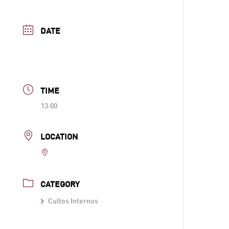
DATE
Abr 05 2026
Expired!
TIME
13:00
LOCATION
Parroquia de San Lorenzo
CATEGORY
Cultos Internos