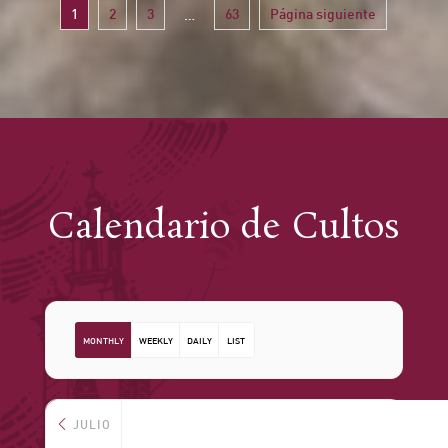
1
2
3
63
Página siguiente
…
Calendario de Cultos
MONTHLY
WEEKLY
DAILY
LIST
JULIO